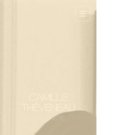
Camille
Théveneau
Violoniste